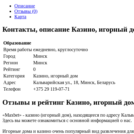
Описание
Отзывы (0)
Карта
Контакты, описание Казино, игорный д
Образование
Время работы
ежедневно, круглосуточно
Город
Минск
Регион
Минск
Рейтинг
0
Категория
Казино, игорный дом
Адрес
Кальварийская ул., 18, Минск, Беларусь
Телефон
+375 29 119-07-71
Отзывы и рейтинг Казино, игорный до
«Maxbet» - казино (игорный дом), находящееся по адресу Кальв
Здесь вы можете ознакомиться с основной информацией о нас.
Игорные дома и казино очень популярный вид развлечения для 