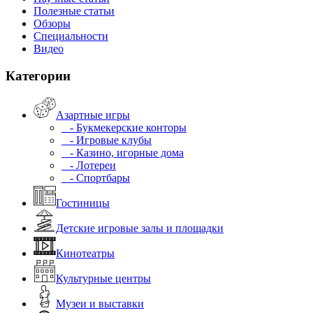
Полезные статьи
Обзоры
Специальности
Видео
Категории
Азартные игры
- Букмекерские конторы
- Игровые клубы
- Казино, игорные дома
- Лотереи
- Спортбары
Гостиницы
Детские игровые залы и площадки
Кинотеатры
Культурные центры
Музеи и выставки