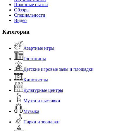
Полезные статьи
Обзоры
Специальности
Видео
Категории
Азартные игры
Гостиницы
Детские игровые залы и площадки
Кинотеатры
Культурные центры
Музеи и выставки
Музыка
Парки и зоопарки