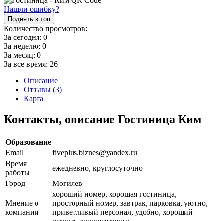
Нашли ошибку?
Поднять в топ
Количество просмотров:
За сегодня:
0
За неделю:
0
За месяц:
0
За все время:
26
Описание
Отзывы (3)
Карта
Контакты, описание Гостиница Ким
Образование
Email
fiveplus.biznes@yandex.ru
Время
ежедневно, круглосуточно
работы
Город
Могилев
хороший номер, хорошая гостиница,
Мнение о
просторный номер, завтрак, парковка, уютно,
компании
приветливый персонал, удобно, хороший
ремонт, хорошее место