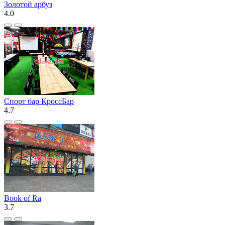
Золотой арбуз
4.0
Спорт бар КроссБар
4.7
Book of Ra
3.7