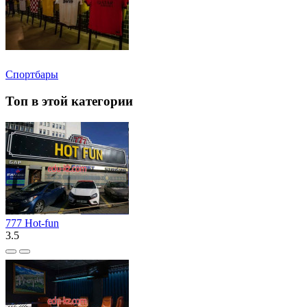
Спортбары
Топ в этой категории
777 Hot-fun
3.5