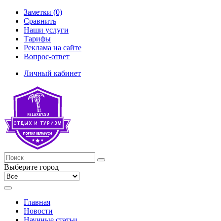
Заметки (0)
Сравнить
Наши услуги
Тарифы
Реклама на сайте
Вопрос-ответ
Личный кабинет
Выберите город
Главная
Новости
Научные статьи