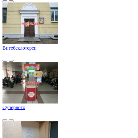
Витебсклотереи
Суперлото