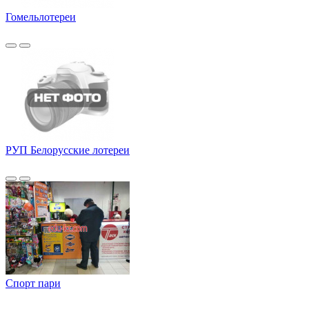
Гомельлотереи
РУП Белорусские лотереи
Спорт пари