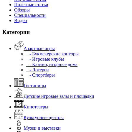
Полезные статьи
Обзоры
Специальности
Видео
Категории
Азартные игры
- Букмекерские конторы
- Игровые клубы
- Казино, игорные дома
- Лотереи
- Спортбары
Гостиницы
Детские игровые залы и площадки
Кинотеатры
Культурные центры
Музеи и выставки