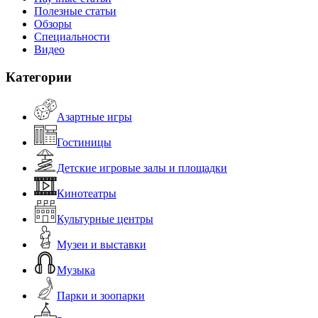
Полезные статьи
Обзоры
Специальности
Видео
Категории
Азартные игры
Гостиницы
Детские игровые залы и площадки
Кинотеатры
Культурные центры
Музеи и выставки
Музыка
Парки и зоопарки