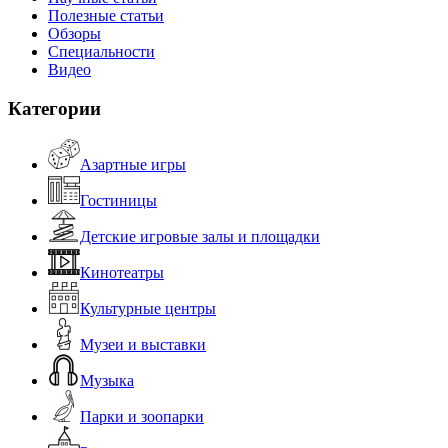
Полезные статьи
Обзоры
Специальности
Видео
Категории
Азартные игры
Гостиницы
Детские игровые залы и площадки
Кинотеатры
Культурные центры
Музеи и выставки
Музыка
Парки и зоопарки