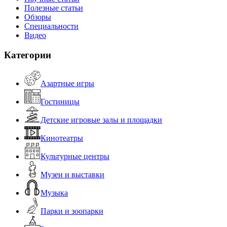
Полезные статьи
Обзоры
Специальности
Видео
Категории
Азартные игры
Гостиницы
Детские игровые залы и площадки
Кинотеатры
Культурные центры
Музеи и выставки
Музыка
Парки и зоопарки