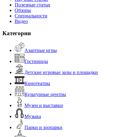
Полезные статьи
Обзоры
Специальности
Видео
Категории
Азартные игры
Гостиницы
Детские игровые залы и площадки
Кинотеатры
Культурные центры
Музеи и выставки
Музыка
Парки и зоопарки