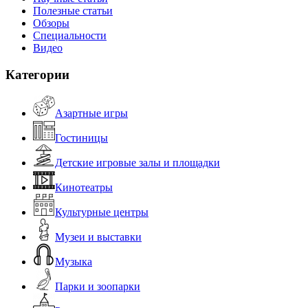
Полезные статьи
Обзоры
Специальности
Видео
Категории
Азартные игры
Гостиницы
Детские игровые залы и площадки
Кинотеатры
Культурные центры
Музеи и выставки
Музыка
Парки и зоопарки