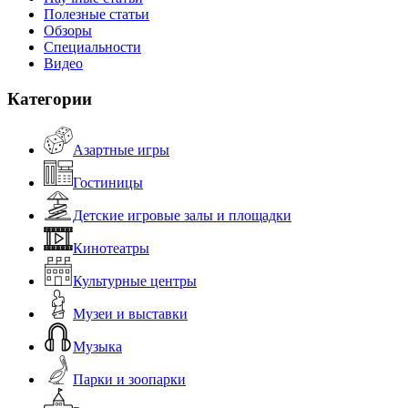
Полезные статьи
Обзоры
Специальности
Видео
Категории
Азартные игры
Гостиницы
Детские игровые залы и площадки
Кинотеатры
Культурные центры
Музеи и выставки
Музыка
Парки и зоопарки