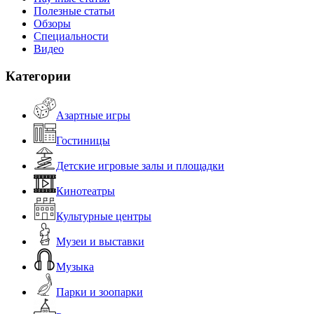
Полезные статьи
Обзоры
Специальности
Видео
Категории
Азартные игры
Гостиницы
Детские игровые залы и площадки
Кинотеатры
Культурные центры
Музеи и выставки
Музыка
Парки и зоопарки