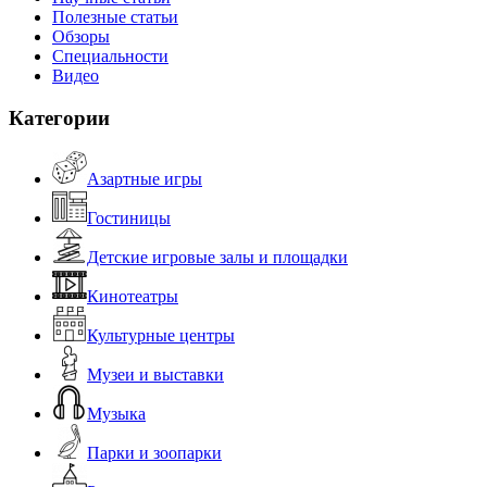
Полезные статьи
Обзоры
Специальности
Видео
Категории
Азартные игры
Гостиницы
Детские игровые залы и площадки
Кинотеатры
Культурные центры
Музеи и выставки
Музыка
Парки и зоопарки