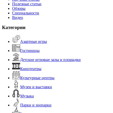
Полезные статьи
Обзоры
Специальности
Видео
Категории
Азартные игры
Гостиницы
Детские игровые залы и площадки
Кинотеатры
Культурные центры
Музеи и выставки
Музыка
Парки и зоопарки