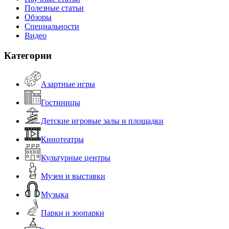
Полезные статьи
Обзоры
Специальности
Видео
Категории
Азартные игры
Гостиницы
Детские игровые залы и площадки
Кинотеатры
Культурные центры
Музеи и выставки
Музыка
Парки и зоопарки