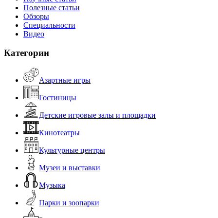
Полезные статьи
Обзоры
Специальности
Видео
Категории
Азартные игры
Гостиницы
Детские игровые залы и площадки
Кинотеатры
Культурные центры
Музеи и выставки
Музыка
Парки и зоопарки