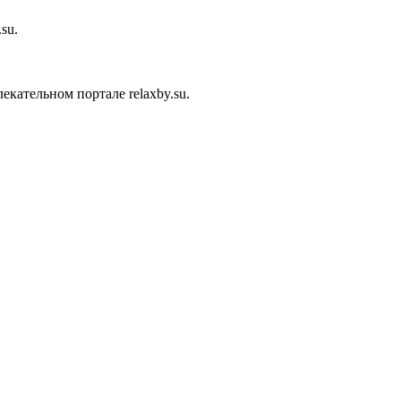
su.
кательном портале relaxby.su.