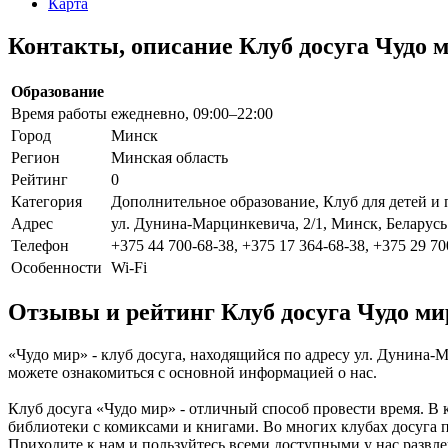
Карта
Контакты, описание Клуб досуга Чудо 
Образование
Время работы
ежедневно, 09:00–22:00
Город
Минск
Регион
Минская область
Рейтинг
0
Категория
Дополнительное образование, Клуб для детей и 
Адрес
ул. Дунина-Марцинкевича, 2/1, Минск, Беларусь
Телефон
+375 44 700-68-38, +375 17 364-68-38, +375 29 70
Особенности
Wi-Fi
Отзывы и рейтинг Клуб досуга Чудо ми
«Чудо мир» - клуб досуга, находящийся по адресу ул. Дунина-М
можете ознакомиться с основной информацией о нас.
Клуб досуга «Чудо мир» - отличный способ провести время. В к
библиотеки с комиксами и книгами. Во многих клубах досуга по
Приходите к нам и пользуйтесь всеми доступными у нас развл