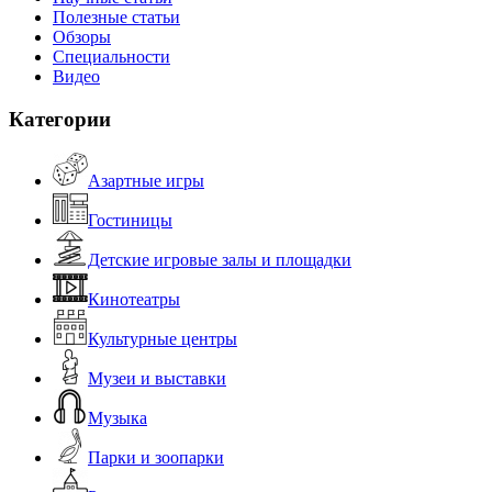
Полезные статьи
Обзоры
Специальности
Видео
Категории
Азартные игры
Гостиницы
Детские игровые залы и площадки
Кинотеатры
Культурные центры
Музеи и выставки
Музыка
Парки и зоопарки