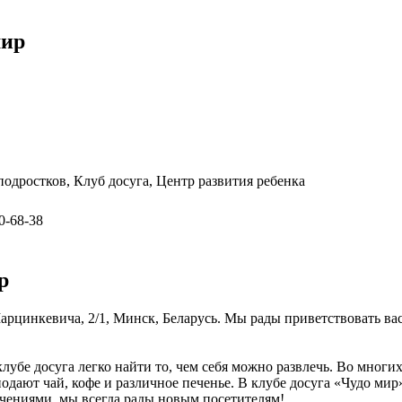
мир
подростков, Клуб досуга, Центр развития ребенка
0-68-38
р
арцинкевича, 2/1, Минск, Беларусь. Мы рады приветствовать вас
лубе досуга легко найти то, чем себя можно развлечь. Во многи
дают чай, кофе и различное печенье. В клубе досуга «Чудо мир»
ечениями, мы всегда рады новым посетителям!