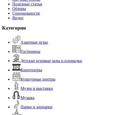
Полезные статьи
Обзоры
Специальности
Видео
Категории
Азартные игры
Гостиницы
Детские игровые залы и площадки
Кинотеатры
Культурные центры
Музеи и выставки
Музыка
Парки и зоопарки