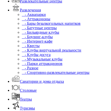
Развлекательные центры
Развлечения
- Аквапарки
- Аттракционы
- Бары безалкогольных напитков
- Батутные центры
- Бильярдные клубы
- Боулинг-клубы
- Интернет-кафе
- Квесты
- Клубы виртуальной реальности
- Клубы досуга
- Музыкальные клубы
- Парки аттракционов
- Разное
- Спортивно-развлекательные центры
Санатории и дома отдыха
Столовые
Театры
Туризмы