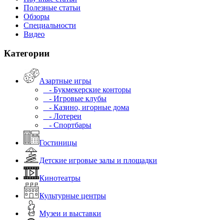
Полезные статьи
Обзоры
Специальности
Видео
Категории
Азартные игры
- Букмекерские конторы
- Игровые клубы
- Казино, игорные дома
- Лотереи
- Спортбары
Гостиницы
Детские игровые залы и площадки
Кинотеатры
Культурные центры
Музеи и выставки