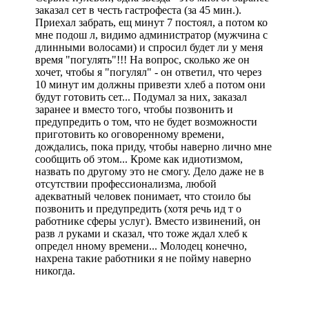
заказал сет в честь гастрофеста (за 45 мин.).
Приехал забрать, ещ минут 7 постоял, а потом ко
мне подош л, видимо администратор (мужчина с
длинными волосами) и спросил будет ли у меня
время "погулять"!!! На вопрос, сколько же он
хочет, чтобы я "погулял" - он ответил, что через
10 минут им должны привезти хлеб а потом они
будут готовить сет... Подумал за них, заказал
заранее и вместо того, чтобы позвонить и
предупредить о том, что не будет возможности
приготовить ко оговоренному времени,
дождались, пока приду, чтобы наверно лично мне
сообщить об этом... Кроме как идиотизмом,
назвать по другому это не смогу. Дело даже не в
отсутствии профессионализма, любой
адекватный человек понимает, что стоило бы
позвонить и предупредить (хотя речь ид т о
работнике сферы услуг). Вместо извинений, он
разв л руками и сказал, что тоже ждал хлеб к
определ нному времени... Молодец конечно,
нахрена такие работники я не пойму наверно
никогда.