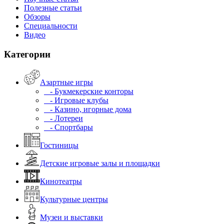
Полезные статьи
Обзоры
Специальности
Видео
Категории
Азартные игры
- Букмекерские конторы
- Игровые клубы
- Казино, игорные дома
- Лотереи
- Спортбары
Гостиницы
Детские игровые залы и площадки
Кинотеатры
Культурные центры
Музеи и выставки