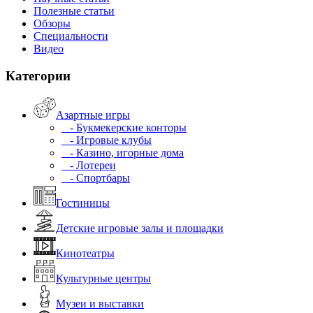
Полезные статьи
Обзоры
Специальности
Видео
Категории
Азартные игры
- Букмекерские конторы
- Игровые клубы
- Казино, игорные дома
- Лотереи
- Спортбары
Гостиницы
Детские игровые залы и площадки
Кинотеатры
Культурные центры
Музеи и выставки