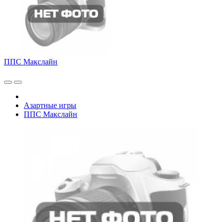
ППС Макслайн
Азартные игры
ППС Макслайн