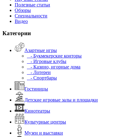
Полезные статьи
Обзоры
Специальности
Видео
Категории
Азартные игры
- Букмекерские конторы
- Игровые клубы
- Казино, игорные дома
- Лотереи
- Спортбары
Гостиницы
Детские игровые залы и площадки
Кинотеатры
Культурные центры
Музеи и выставки