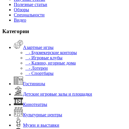
Полезные статьи
Обзоры
Специальности
Видео
Категории
Азартные игры
- Букмекерские конторы
- Игровые клубы
- Казино, игорные дома
- Лотереи
- Спортбары
Гостиницы
Детские игровые залы и площадки
Кинотеатры
Культурные центры
Музеи и выставки