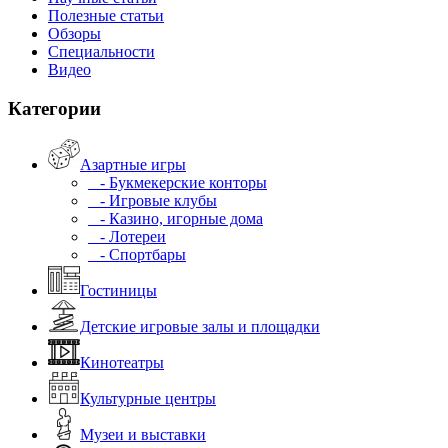
Полезные статьи
Обзоры
Специальности
Видео
Категории
Азартные игры
- Букмекерские конторы
- Игровые клубы
- Казино, игорные дома
- Лотереи
- Спортбары
Гостиницы
Детские игровые залы и площадки
Кинотеатры
Культурные центры
Музеи и выставки