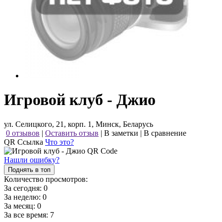
Игровой клуб - Джио
ул. Селицкого, 21, корп. 1, Минск, Беларусь
0 отзывов
|
Оставить отзыв
|
В заметки
|
В сравнение
QR Ссылка
Что это?
Нашли ошибку?
Поднять в топ
Количество просмотров:
За сегодня:
0
За неделю:
0
За месяц:
0
За все время:
7