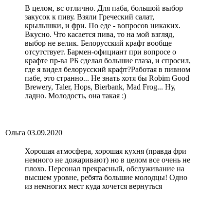
В целом, вс отлично. Для паба, большой выбор
закусок к пиву. Взяли Греческий салат,
крылышки, и фри. По еде - вопросов никаких.
Вкусно. Что касается пива, то на мой взгляд,
выбор не велик. Белорусский крафт вообще
отсутствует. Бармен-официант при вопросе о
крафте пр-ва РБ сделал большие глаза, и спросил,
где я видел белорусский крафт?Работая в пивном
пабе, это странно... Не знать хотя бы Robim Good
Brewery, Taler, Hops, Bierbank, Mad Frog... Ну,
ладно. Молодость, она такая :)
Ольга
03.09.2020
Хорошая атмосфера, хорошая кухня (правда фри
немного не дожаривают) но в целом все очень не
плохо. Персонал прекрасный, обслуживание на
высшем уровне, ребята большие молодцы! Одно
из немногих мест куда хочется вернуться