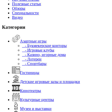
Полезные статьи
Обзоры
Специальности
Видео
Категории
Азартные игры
- Букмекерские конторы
- Игровые клубы
- Казино, игорные дома
- Лотереи
- Спортбары
Гостиницы
Детские игровые залы и площадки
Кинотеатры
Культурные центры
Музеи и выставки