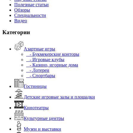
Полезные статьи
Обзоры
Специальности
Видео
Категории
Азартные игры
- Букмекерские конторы
- Игровые клубы
- Казино, игорные дома
- Лотереи
- Спортбары
Гостиницы
Детские игровые залы и площадки
Кинотеатры
Культурные центры
Музеи и выставки