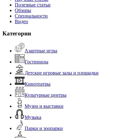
Полезные статьи
Обзоры
Специальности
Видео
Категории
Азартные игры
Гостиницы
Детские игровые залы и площадки
Кинотеатры
Культурные центры
Музеи и выставки
Музыка
Парки и зоопарки