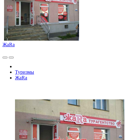
ЖаRа
Туризмы
ЖаRа