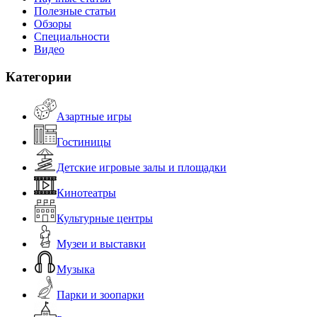
Полезные статьи
Обзоры
Специальности
Видео
Категории
Азартные игры
Гостиницы
Детские игровые залы и площадки
Кинотеатры
Культурные центры
Музеи и выставки
Музыка
Парки и зоопарки