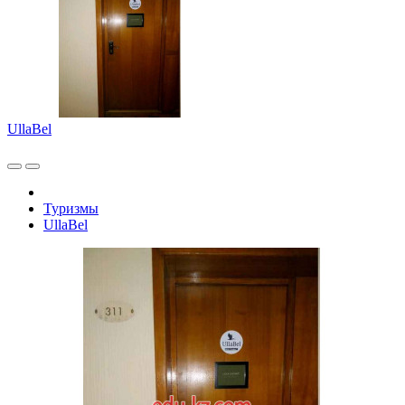
UllaBel
Туризмы
UllaBel