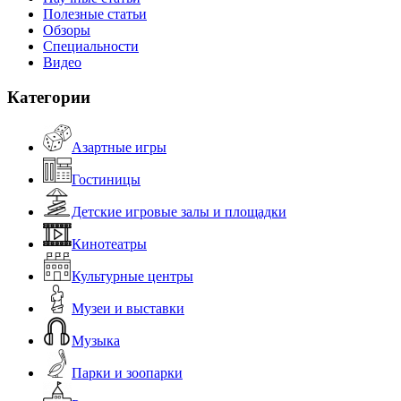
Полезные статьи
Обзоры
Специальности
Видео
Категории
Азартные игры
Гостиницы
Детские игровые залы и площадки
Кинотеатры
Культурные центры
Музеи и выставки
Музыка
Парки и зоопарки