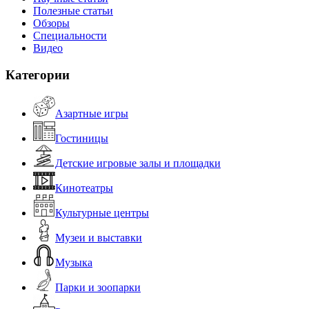
Полезные статьи
Обзоры
Специальности
Видео
Категории
Азартные игры
Гостиницы
Детские игровые залы и площадки
Кинотеатры
Культурные центры
Музеи и выставки
Музыка
Парки и зоопарки