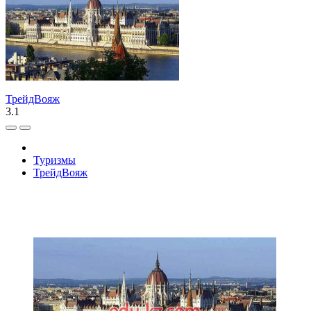
ТрейдВояж
3.1
Туризмы
ТрейдВояж