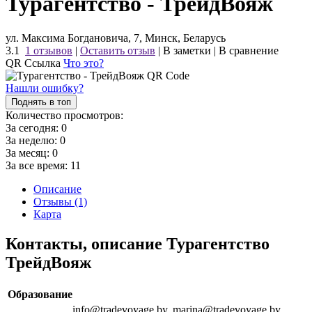
Турагентство - ТрейдВояж
ул. Максима Богдановича, 7, Минск, Беларусь
3.1
1 отзывов
|
Оставить отзыв
|
В заметки
|
В сравнение
QR Ссылка
Что это?
Нашли ошибку?
Поднять в топ
Количество просмотров:
За сегодня:
0
За неделю:
0
За месяц:
0
За все время:
11
Описание
Отзывы (1)
Карта
Контакты, описание Турагентство
ТрейдВояж
Образование
info@tradevoyage.by, marina@tradevoyage.by,