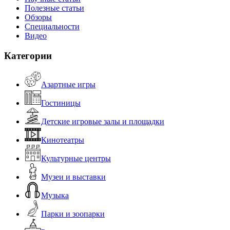
Полезные статьи
Обзоры
Специальности
Видео
Категории
Азартные игры
Гостиницы
Детские игровые залы и площадки
Кинотеатры
Культурные центры
Музеи и выставки
Музыка
Парки и зоопарки