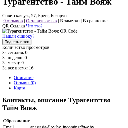
Турагентство - Тайм Вояж
Советская ул., 57, Брест, Беларусь
0 отзывов
|
Оставить отзыв
|
В заметки
|
В сравнение
QR Ссылка
Что это?
Нашли ошибку?
Поднять в топ
Количество просмотров:
За сегодня:
0
За неделю:
0
За месяц:
0
За все время:
16
Описание
Отзывы (0)
Карта
Контакты, описание Турагентство
Тайм Вояж
Образование
Email
anastasia@t-v.by, incoming@t-v.by