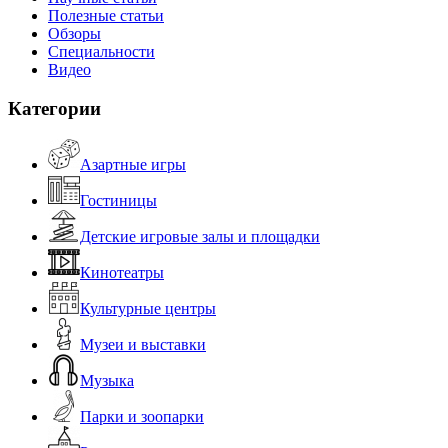
Полезные статьи
Обзоры
Специальности
Видео
Категории
Азартные игры
Гостиницы
Детские игровые залы и площадки
Кинотеатры
Культурные центры
Музеи и выставки
Музыка
Парки и зоопарки