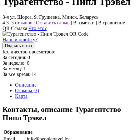
Турагентство - Пипл Трэвел
3-я ул. Щорса, 9, Грушевка, Минск, Беларусь
4.3
3 отзывов
|
Оставить отзыв
|
В заметки
|
В сравнение
QR Ссылка
Что это?
Нашли ошибку?
Поднять в топ
Количество просмотров:
За сегодня:
0
За неделю:
0
За месяц:
1
За все время:
14
Описание
Отзывы (3)
Карта
Контакты, описание Турагентство
Пипл Трэвел
Образование
Email
info@peopletravel.by