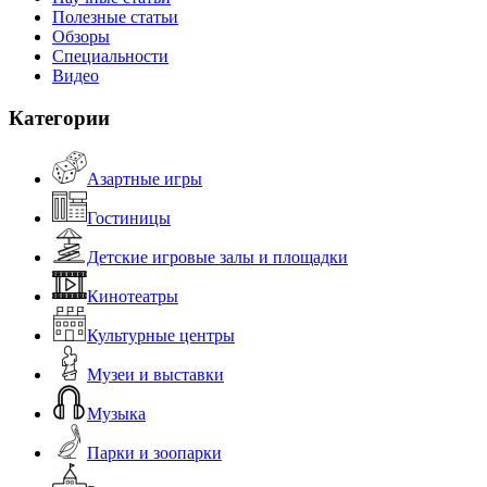
Полезные статьи
Обзоры
Специальности
Видео
Категории
Азартные игры
Гостиницы
Детские игровые залы и площадки
Кинотеатры
Культурные центры
Музеи и выставки
Музыка
Парки и зоопарки