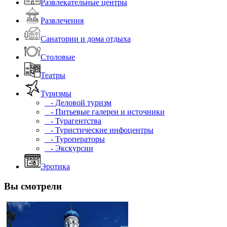
Развлекательные центры
Развлечения
Санатории и дома отдыха
Столовые
Театры
Туризмы
- Деловой туризм
- Питьевые галереи и источники
- Турагентства
- Туристические инфоцентры
- Туроператоры
- Экскурсии
Эротика
Вы смотрели