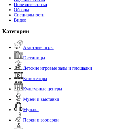
Полезные статьи
Обзоры
Специальности
Видео
Категории
Азартные игры
Гостиницы
Детские игровые залы и площадки
Кинотеатры
Культурные центры
Музеи и выставки
Музыка
Парки и зоопарки