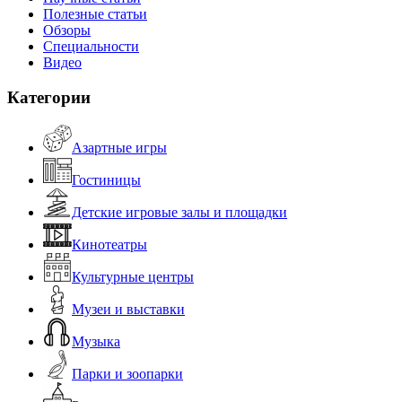
Полезные статьи
Обзоры
Специальности
Видео
Категории
Азартные игры
Гостиницы
Детские игровые залы и площадки
Кинотеатры
Культурные центры
Музеи и выставки
Музыка
Парки и зоопарки