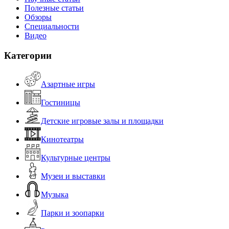
Полезные статьи
Обзоры
Специальности
Видео
Категории
Азартные игры
Гостиницы
Детские игровые залы и площадки
Кинотеатры
Культурные центры
Музеи и выставки
Музыка
Парки и зоопарки