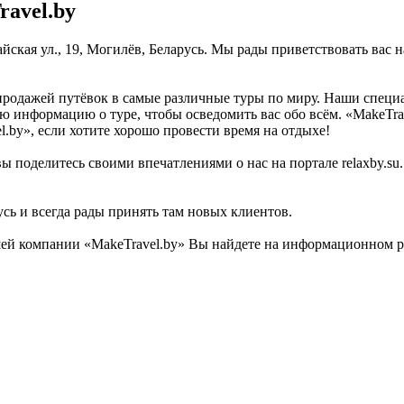
avel.by
айская ул., 19, Могилёв, Беларусь. Мы рады приветствовать вас 
я продажей путёвок в самые различные туры по миру. Наши спец
ую информацию о туре, чтобы осведомить вас обо всём. «MakeTr
.by», если хотите хорошо провести время на отдыхе!
ы поделитесь своими впечатлениями о нас на портале relaxby.s
усь и всегда рады принять там новых клиентов.
й компании «MakeTravel.by» Вы найдете на информационном раз