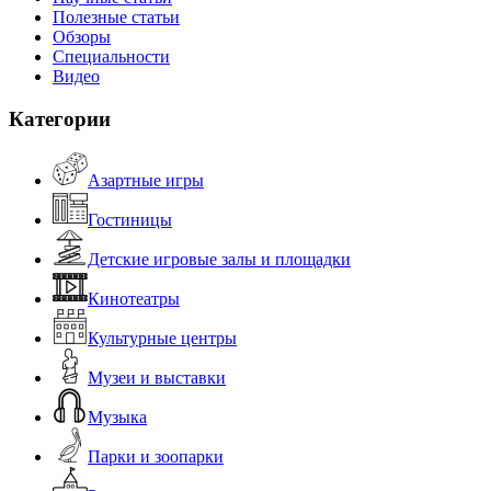
Полезные статьи
Обзоры
Специальности
Видео
Категории
Азартные игры
Гостиницы
Детские игровые залы и площадки
Кинотеатры
Культурные центры
Музеи и выставки
Музыка
Парки и зоопарки