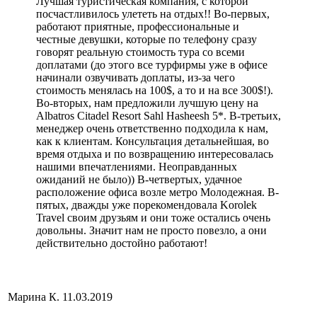
Лучшая туристическая компания, с которой
посчастливилось улететь на отдых!! Во-первых,
работают приятные, профессиональные и
честные девушки, которые по телефону сразу
говорят реальную стоимость тура со всеми
доплатами (до этого все турфирмы уже в офисе
начинали озвучивать доплаты, из-за чего
стоимость менялась на 100$, а то и на все 300$!).
Во-вторых, нам предложили лучшую цену на
Albatros Citadel Resort Sahl Hasheesh 5*. В-третьих,
менеджер очень ответственно подходила к нам,
как к клиентам. Консультация детальнейшая, во
время отдыха и по возвращению интересовалась
нашими впечатлениями. Неоправданных
ожиданий не было)) В-четвертых, удачное
расположение офиса возле метро Молодежная. В-
пятых, дважды уже порекомендовала Korolek
Travel своим друзьям и они тоже остались очень
довольны. Значит нам не просто повезло, а они
действительно достойно работают!
Марина К.
11.03.2019