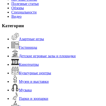
Полезные статьи
Обзоры
Специальности
Видео
Категории
Азартные игры
Гостиницы
Детские игровые залы и площадки
Кинотеатры
Культурные центры
Музеи и выставки
Музыка
Парки и зоопарки