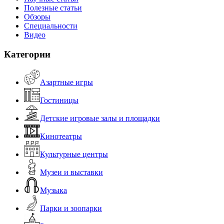
Полезные статьи
Обзоры
Специальности
Видео
Категории
Азартные игры
Гостиницы
Детские игровые залы и площадки
Кинотеатры
Культурные центры
Музеи и выставки
Музыка
Парки и зоопарки