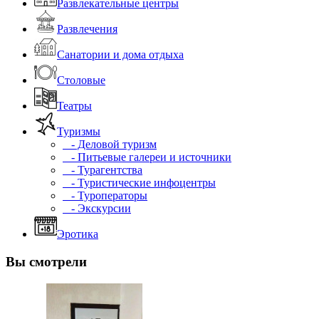
Развлекательные центры
Развлечения
Санатории и дома отдыха
Столовые
Театры
Туризмы
- Деловой туризм
- Питьевые галереи и источники
- Турагентства
- Туристические инфоцентры
- Туроператоры
- Экскурсии
Эротика
Вы смотрели