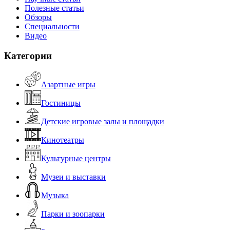
Полезные статьи
Обзоры
Специальности
Видео
Категории
Азартные игры
Гостиницы
Детские игровые залы и площадки
Кинотеатры
Культурные центры
Музеи и выставки
Музыка
Парки и зоопарки