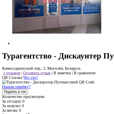
Турагентство - Дискаунтер П
Комиссариатский пер., 5, Могилёв, Беларусь
1 отзывов
|
Оставить отзыв
|
В заметки
|
В сравнение
QR Ссылка
Что это?
Нашли ошибку?
Поднять в топ
Количество просмотров:
За сегодня:
0
За неделю:
0
За месяц:
0