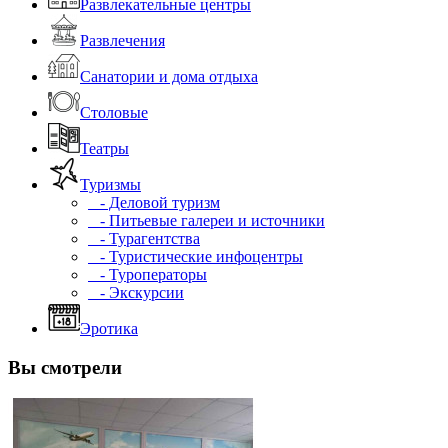
Развлекательные центры
Развлечения
Санатории и дома отдыха
Столовые
Театры
Туризмы
- Деловой туризм
- Питьевые галереи и источники
- Турагентства
- Туристические инфоцентры
- Туроператоры
- Экскурсии
Эротика
Вы смотрели