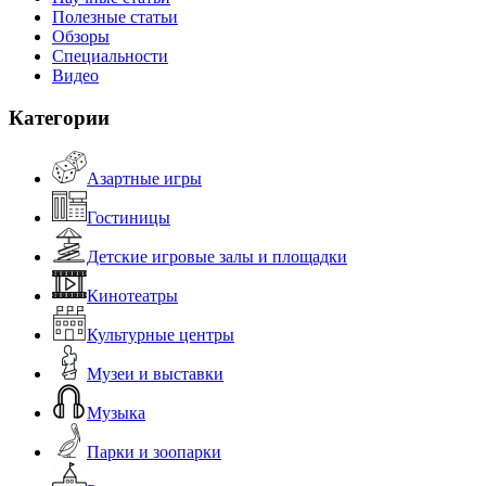
Полезные статьи
Обзоры
Специальности
Видео
Категории
Азартные игры
Гостиницы
Детские игровые залы и площадки
Кинотеатры
Культурные центры
Музеи и выставки
Музыка
Парки и зоопарки