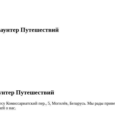
каунтер Путешествий
унтер Путешествий
су Комиссариатский пер., 5, Могилёв, Беларусь. Мы рады привет
ей о нас.