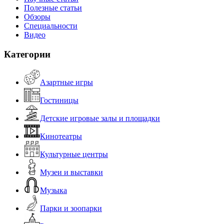
Полезные статьи
Обзоры
Специальности
Видео
Категории
Азартные игры
Гостиницы
Детские игровые залы и площадки
Кинотеатры
Культурные центры
Музеи и выставки
Музыка
Парки и зоопарки