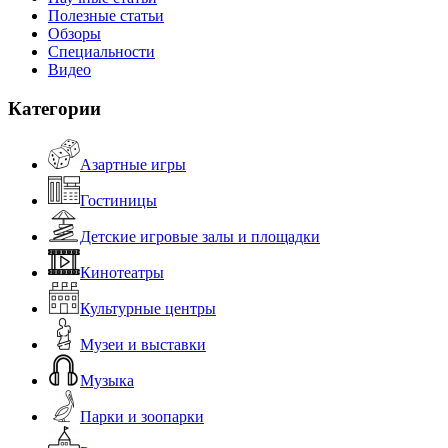
Полезные статьи
Обзоры
Специальности
Видео
Категории
Азартные игры
Гостиницы
Детские игровые залы и площадки
Кинотеатры
Культурные центры
Музеи и выставки
Музыка
Парки и зоопарки