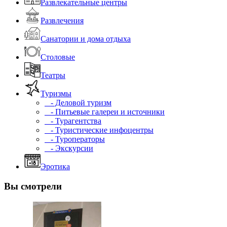
Развлекательные центры
Развлечения
Санатории и дома отдыха
Столовые
Театры
Туризмы
- Деловой туризм
- Питьевые галереи и источники
- Турагентства
- Туристические инфоцентры
- Туроператоры
- Экскурсии
Эротика
Вы смотрели