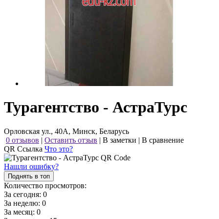
Турагентство - АстраТурс
Орловская ул., 40А, Минск, Беларусь
0 отзывов
|
Оставить отзыв
|
В заметки
|
В сравнение
QR Ссылка
Что это?
Нашли ошибку?
Поднять в топ
Количество просмотров:
За сегодня:
0
За неделю:
0
За месяц:
0