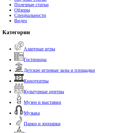
Полезные статьи
Обзоры
Специальности
Видео
Категории
Азартные игры
Гостиницы
Детские игровые залы и площадки
Кинотеатры
Культурные центры
Музеи и выставки
Музыка
Парки и зоопарки