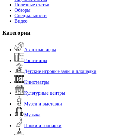
Полезные статьи
Обзоры
Специальности
Видео
Категории
Азартные игры
Гостиницы
Детские игровые залы и площадки
Кинотеатры
Культурные центры
Музеи и выставки
Музыка
Парки и зоопарки