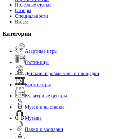
Полезные статьи
Обзоры
Специальности
Видео
Категории
Азартные игры
Гостиницы
Детские игровые залы и площадки
Кинотеатры
Культурные центры
Музеи и выставки
Музыка
Парки и зоопарки