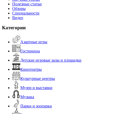
Полезные статьи
Обзоры
Специальности
Видео
Категории
Азартные игры
Гостиницы
Детские игровые залы и площадки
Кинотеатры
Культурные центры
Музеи и выставки
Музыка
Парки и зоопарки