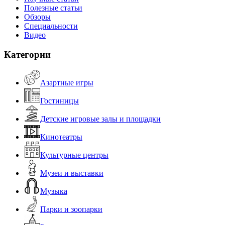
Полезные статьи
Обзоры
Специальности
Видео
Категории
Азартные игры
Гостиницы
Детские игровые залы и площадки
Кинотеатры
Культурные центры
Музеи и выставки
Музыка
Парки и зоопарки