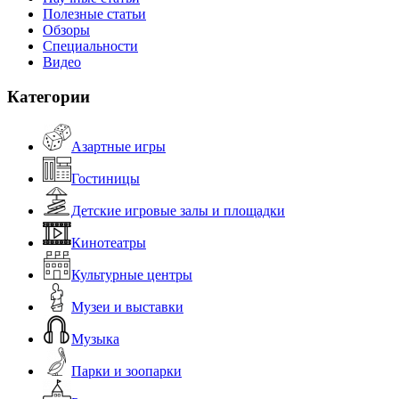
Полезные статьи
Обзоры
Специальности
Видео
Категории
Азартные игры
Гостиницы
Детские игровые залы и площадки
Кинотеатры
Культурные центры
Музеи и выставки
Музыка
Парки и зоопарки