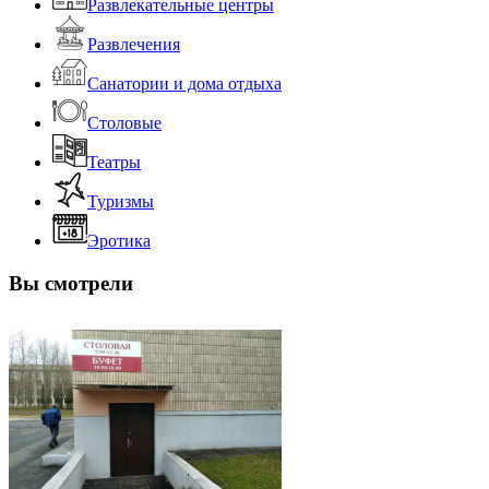
Развлекательные центры
Развлечения
Санатории и дома отдыха
Столовые
Театры
Туризмы
Эротика
Вы смотрели