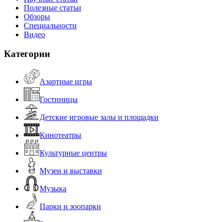
Полезные статьи
Обзоры
Специальности
Видео
Категории
Азартные игры
Гостиницы
Детские игровые залы и площадки
Кинотеатры
Культурные центры
Музеи и выставки
Музыка
Парки и зоопарки